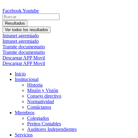
Ir
al
Facebook
Youtube
contenido
Search
...
Resultados
Ver todos los resultados
Intranet agremiado
Intranet agremiado
Tramite documentario
Tramite documentario
Descargar APP Movil
Descargar APP Movil
Inicio
Institucional
Historia
Misión y Visión
Consejo directivo
Normatividad
Contáctanos
Miembros
Colegiados
Peritos Contables
Auditores Independientes
Servicios