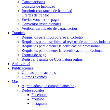
Capacitaciones
Consulta de habilidad
Imprimir constancia de habilidad
Ofertas de trabajo
Enviar voucher de pago
Convenios institucionales
Verificar certificado de capacitación
Tramites
Requisitos para Incorporarse al Colegio
Requisitos para inscribirse al registro de auditores indep
Requisitos para obtener la certificacion profesional
Requisitos para obtener la recertificacion profesional
Formas de pago
Registrar Tramite de Colegiatura online
Aula virtual
Publicaciones
Últimas publicaciones
Últimos eventos
Más
Agremiados que cumplen años hoy
Redes sociales
Facebook
Youtube
Instagram