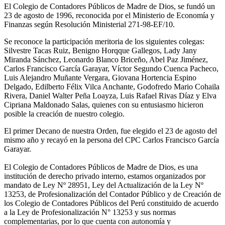
El Colegio de Contadores Públicos de Madre de Dios, se fundó un
23 de agosto de 1996, reconocida por el Ministerio de Economía y
Finanzas según Resolución Ministerial 271-98-EF/10.
Se reconoce la participación meritoria de los siguientes colegas:
Silvestre Tacas Ruiz, Benigno Horqque Gallegos, Lady Jany
Miranda Sánchez, Leonardo Blanco Briceño, Abel Paz Jiménez,
Carlos Francisco García Garayar, Víctor Segundo Cuenca Pacheco,
Luis Alejandro Muñante Vergara, Giovana Hortencia Espino
Delgado, Edilberto Félix Vilca Anchante, Godofredo Mario Cohaila
Rivera, Daniel Walter Peña Loayza, Luis Rafael Rivas Díaz y Elva
Cipriana Maldonado Salas, quienes con su entusiasmo hicieron
posible la creación de nuestro colegio.
El primer Decano de nuestra Orden, fue elegido el 23 de agosto del
mismo año y recayó en la persona del CPC Carlos Francisco García
Garayar.
El Colegio de Contadores Públicos de Madre de Dios, es una
institución de derecho privado interno, estamos organizados por
mandato de Ley Nº 28951, Ley del Actualización de la Ley Nº
13253, de Profesionalización del Contador Público y de Creación de
los Colegio de Contadores Públicos del Perú constituido de acuerdo
a la Ley de Profesionalización N° 13253 y sus normas
complementarias, por lo que cuenta con autonomía y