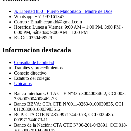
Jr. Libertad 850 - Puerto Maldonado - Madre de Dios
Whatsapp: +51 997161347
Correo : Email: ccpmdd@gmail.com
Horarios: Lunes a Viernes: 9:00 AM – 1:00 PM, 3:00 PM -
6:00 PM, Sábados: 9:00 AM – 1:00 PM
RUC: 20350468529
Información destacada
Consulta de habilidad
Trámites y procedimientos
Consejo directivo
Estatuto del colegio
Ubicanos
Banco Interbank: CTA CTE N°335-300400846-2, CCI 003-
335-003004008462-73
Banco BBVA: CTA CTE N°0011-0263-0100039835, CCI
01126300010003983512
BCP: CTA CTE N°485-9971744-0-73, CCI 002-485-
009971744073-11
Banco de la Nación: CTA CTE N°00-201-043891, CCI 018-
201-00020104389145