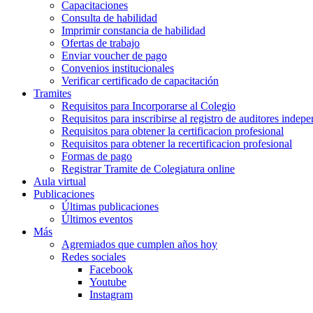
Capacitaciones
Consulta de habilidad
Imprimir constancia de habilidad
Ofertas de trabajo
Enviar voucher de pago
Convenios institucionales
Verificar certificado de capacitación
Tramites
Requisitos para Incorporarse al Colegio
Requisitos para inscribirse al registro de auditores indep
Requisitos para obtener la certificacion profesional
Requisitos para obtener la recertificacion profesional
Formas de pago
Registrar Tramite de Colegiatura online
Aula virtual
Publicaciones
Últimas publicaciones
Últimos eventos
Más
Agremiados que cumplen años hoy
Redes sociales
Facebook
Youtube
Instagram