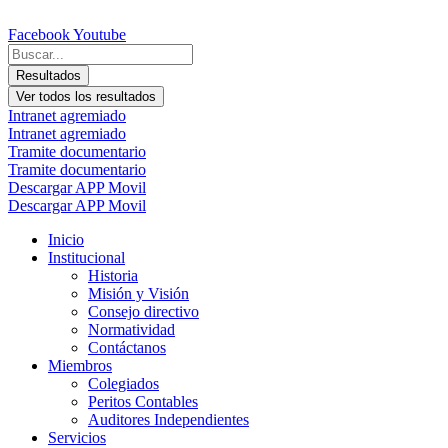
Ir
al
Facebook
Youtube
contenido
Search
...
Resultados
Ver todos los resultados
Intranet agremiado
Intranet agremiado
Tramite documentario
Tramite documentario
Descargar APP Movil
Descargar APP Movil
Inicio
Institucional
Historia
Misión y Visión
Consejo directivo
Normatividad
Contáctanos
Miembros
Colegiados
Peritos Contables
Auditores Independientes
Servicios