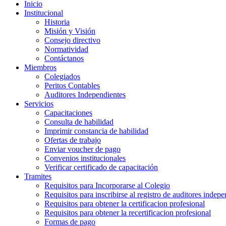
Inicio
Institucional
Historia
Misión y Visión
Consejo directivo
Normatividad
Contáctanos
Miembros
Colegiados
Peritos Contables
Auditores Independientes
Servicios
Capacitaciones
Consulta de habilidad
Imprimir constancia de habilidad
Ofertas de trabajo
Enviar voucher de pago
Convenios institucionales
Verificar certificado de capacitación
Tramites
Requisitos para Incorporarse al Colegio
Requisitos para inscribirse al registro de auditores indep
Requisitos para obtener la certificacion profesional
Requisitos para obtener la recertificacion profesional
Formas de pago