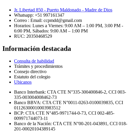
Jr. Libertad 850 - Puerto Maldonado - Madre de Dios
Whatsapp: +51 997161347
Correo : Email: ccpmdd@gmail.com
Horarios: Lunes a Viernes: 9:00 AM – 1:00 PM, 3:00 PM -
6:00 PM, Sábados: 9:00 AM – 1:00 PM
RUC: 20350468529
Información destacada
Consulta de habilidad
Trámites y procedimientos
Consejo directivo
Estatuto del colegio
Ubicanos
Banco Interbank: CTA CTE N°335-300400846-2, CCI 003-
335-003004008462-73
Banco BBVA: CTA CTE N°0011-0263-0100039835, CCI
01126300010003983512
BCP: CTA CTE N°485-9971744-0-73, CCI 002-485-
009971744073-11
Banco de la Nación: CTA CTE N°00-201-043891, CCI 018-
201-00020104389145