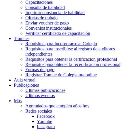
Capacitaciones
Consulta de habilidad
Imprimir constancia de habilidad
Ofertas de trabajo
Enviar voucher de pago
Convenios institucionales
Verificar certificado de capacitación
Tramites
Requisitos para Incorporarse al Colegio
Requisitos para inscribirse al registro de auditores
independientes
Requisitos para obtener la certificacion profesional
Requisitos para obtener la recertificacion profesional
Formas de pago
Registrar Tramite de Colegiatura online
Aula virtual
Publicaciones
Últimas publicaciones
Últimos eventos
Más
Agremiados que cumplen años hoy
Redes sociales
Facebook
Youtube
Instagram