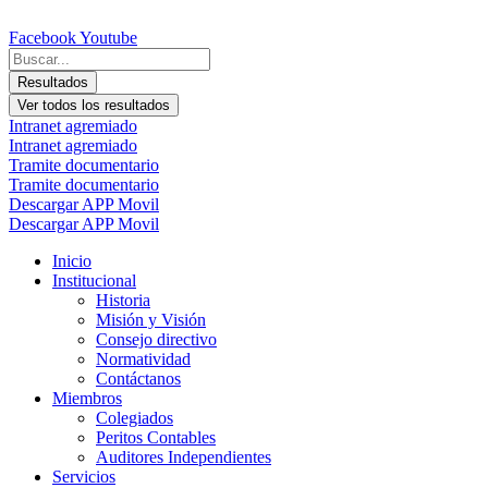
Ir
al
Facebook
Youtube
contenido
Search
...
Resultados
Ver todos los resultados
Intranet agremiado
Intranet agremiado
Tramite documentario
Tramite documentario
Descargar APP Movil
Descargar APP Movil
Inicio
Institucional
Historia
Misión y Visión
Consejo directivo
Normatividad
Contáctanos
Miembros
Colegiados
Peritos Contables
Auditores Independientes
Servicios