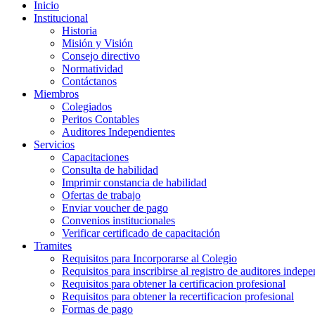
Inicio
Institucional
Historia
Misión y Visión
Consejo directivo
Normatividad
Contáctanos
Miembros
Colegiados
Peritos Contables
Auditores Independientes
Servicios
Capacitaciones
Consulta de habilidad
Imprimir constancia de habilidad
Ofertas de trabajo
Enviar voucher de pago
Convenios institucionales
Verificar certificado de capacitación
Tramites
Requisitos para Incorporarse al Colegio
Requisitos para inscribirse al registro de auditores indep
Requisitos para obtener la certificacion profesional
Requisitos para obtener la recertificacion profesional
Formas de pago