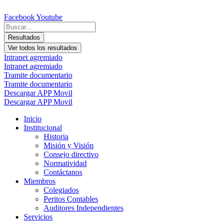
Ir
al
Facebook
Youtube
contenido
Search
...
Resultados
Ver todos los resultados
Intranet agremiado
Intranet agremiado
Tramite documentario
Tramite documentario
Descargar APP Movil
Descargar APP Movil
Inicio
Institucional
Historia
Misión y Visión
Consejo directivo
Normatividad
Contáctanos
Miembros
Colegiados
Peritos Contables
Auditores Independientes
Servicios