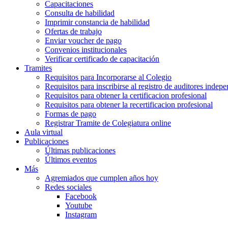
Capacitaciones
Consulta de habilidad
Imprimir constancia de habilidad
Ofertas de trabajo
Enviar voucher de pago
Convenios institucionales
Verificar certificado de capacitación
Tramites
Requisitos para Incorporarse al Colegio
Requisitos para inscribirse al registro de auditores indep
Requisitos para obtener la certificacion profesional
Requisitos para obtener la recertificacion profesional
Formas de pago
Registrar Tramite de Colegiatura online
Aula virtual
Publicaciones
Últimas publicaciones
Últimos eventos
Más
Agremiados que cumplen años hoy
Redes sociales
Facebook
Youtube
Instagram