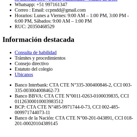
Whatsapp: +51 997161347
Correo : Email: ccpmdd@gmail.com
Horarios: Lunes a Viernes: 9:00 AM – 1:00 PM, 3:00 PM -
6:00 PM, Sábados: 9:00 AM – 1:00 PM
RUC: 20350468529
Información destacada
Consulta de habilidad
Trámites y procedimientos
Consejo directivo
Estatuto del colegio
Ubicanos
Banco Interbank: CTA CTE N°335-300400846-2, CCI 003-
335-003004008462-73
Banco BBVA: CTA CTE N°0011-0263-0100039835, CCI
01126300010003983512
BCP: CTA CTE N°485-9971744-0-73, CCI 002-485-
009971744073-11
Banco de la Nación: CTA CTE N°00-201-043891, CCI 018-
201-00020104389145