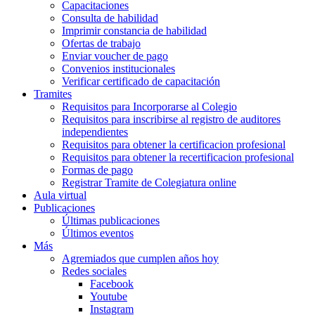
Capacitaciones
Consulta de habilidad
Imprimir constancia de habilidad
Ofertas de trabajo
Enviar voucher de pago
Convenios institucionales
Verificar certificado de capacitación
Tramites
Requisitos para Incorporarse al Colegio
Requisitos para inscribirse al registro de auditores
independientes
Requisitos para obtener la certificacion profesional
Requisitos para obtener la recertificacion profesional
Formas de pago
Registrar Tramite de Colegiatura online
Aula virtual
Publicaciones
Últimas publicaciones
Últimos eventos
Más
Agremiados que cumplen años hoy
Redes sociales
Facebook
Youtube
Instagram