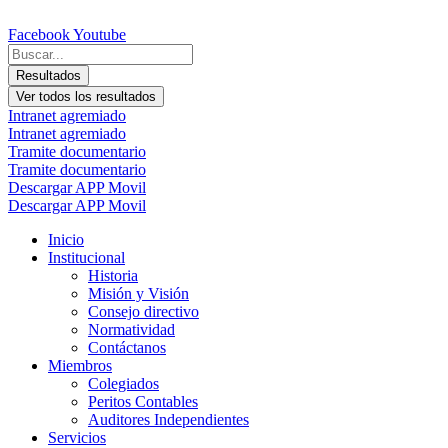
Ir
al
Facebook
Youtube
contenido
Search
...
Resultados
Ver todos los resultados
Intranet agremiado
Intranet agremiado
Tramite documentario
Tramite documentario
Descargar APP Movil
Descargar APP Movil
Inicio
Institucional
Historia
Misión y Visión
Consejo directivo
Normatividad
Contáctanos
Miembros
Colegiados
Peritos Contables
Auditores Independientes
Servicios