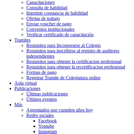
Capacitaciones
Consulta de habilidad
Imprimir constancia de habilidad
Ofertas de trabajo
Enviar voucher de pago
Convenios institucionales
Verificar certificado de capacitación
Tramites
Requisitos para Incorporarse al Colegio
Requisitos para inscribirse al registro de auditores
independientes
Requisitos para obtener la certificacion profesional
Requisitos para obtener la recertificacion profesional
Formas de pago
Registrar Tramite de Colegiatura online
Aula virtual
Publicaciones
Últimas publicaciones
Últimos eventos
Más
Agremiados que cumplen años hoy
Redes sociales
Facebook
Youtube
Instagram