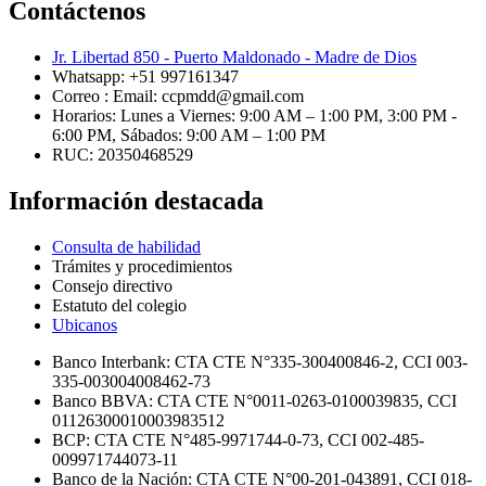
Contáctenos
Jr. Libertad 850 - Puerto Maldonado - Madre de Dios
Whatsapp: +51 997161347
Correo : Email: ccpmdd@gmail.com
Horarios: Lunes a Viernes: 9:00 AM – 1:00 PM, 3:00 PM -
6:00 PM, Sábados: 9:00 AM – 1:00 PM
RUC: 20350468529
Información destacada
Consulta de habilidad
Trámites y procedimientos
Consejo directivo
Estatuto del colegio
Ubicanos
Banco Interbank: CTA CTE N°335-300400846-2, CCI 003-
335-003004008462-73
Banco BBVA: CTA CTE N°0011-0263-0100039835, CCI
01126300010003983512
BCP: CTA CTE N°485-9971744-0-73, CCI 002-485-
009971744073-11
Banco de la Nación: CTA CTE N°00-201-043891, CCI 018-