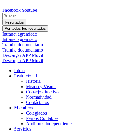
Ir
al
Facebook
Youtube
contenido
Search
...
Resultados
Ver todos los resultados
Intranet agremiado
Intranet agremiado
Tramite documentario
Tramite documentario
Descargar APP Movil
Descargar APP Movil
Inicio
Institucional
Historia
Misión y Visión
Consejo directivo
Normatividad
Contáctanos
Miembros
Colegiados
Peritos Contables
Auditores Independientes
Servicios