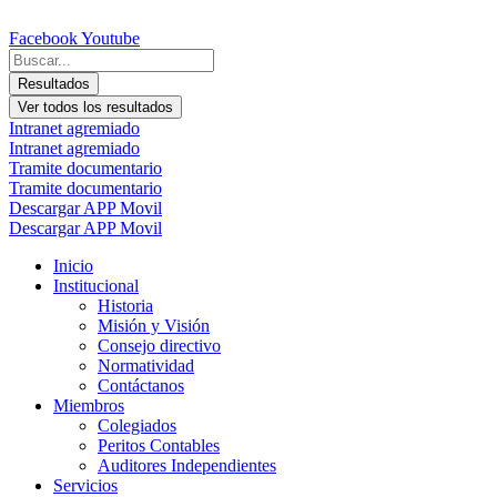
Ir
al
Facebook
Youtube
contenido
Search
...
Resultados
Ver todos los resultados
Intranet agremiado
Intranet agremiado
Tramite documentario
Tramite documentario
Descargar APP Movil
Descargar APP Movil
Inicio
Institucional
Historia
Misión y Visión
Consejo directivo
Normatividad
Contáctanos
Miembros
Colegiados
Peritos Contables
Auditores Independientes
Servicios