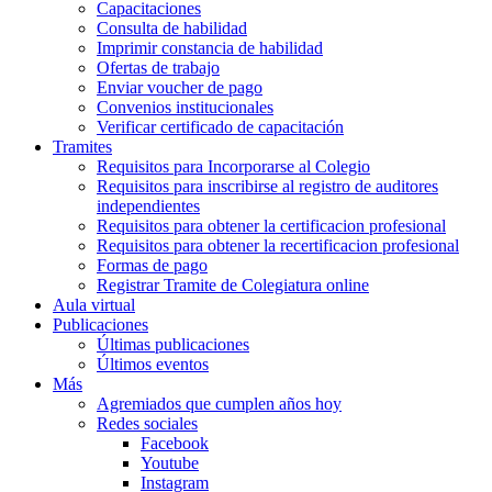
Capacitaciones
Consulta de habilidad
Imprimir constancia de habilidad
Ofertas de trabajo
Enviar voucher de pago
Convenios institucionales
Verificar certificado de capacitación
Tramites
Requisitos para Incorporarse al Colegio
Requisitos para inscribirse al registro de auditores
independientes
Requisitos para obtener la certificacion profesional
Requisitos para obtener la recertificacion profesional
Formas de pago
Registrar Tramite de Colegiatura online
Aula virtual
Publicaciones
Últimas publicaciones
Últimos eventos
Más
Agremiados que cumplen años hoy
Redes sociales
Facebook
Youtube
Instagram