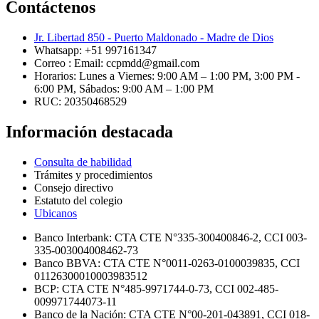
Contáctenos
Jr. Libertad 850 - Puerto Maldonado - Madre de Dios
Whatsapp: +51 997161347
Correo : Email: ccpmdd@gmail.com
Horarios: Lunes a Viernes: 9:00 AM – 1:00 PM, 3:00 PM -
6:00 PM, Sábados: 9:00 AM – 1:00 PM
RUC: 20350468529
Información destacada
Consulta de habilidad
Trámites y procedimientos
Consejo directivo
Estatuto del colegio
Ubicanos
Banco Interbank: CTA CTE N°335-300400846-2, CCI 003-
335-003004008462-73
Banco BBVA: CTA CTE N°0011-0263-0100039835, CCI
01126300010003983512
BCP: CTA CTE N°485-9971744-0-73, CCI 002-485-
009971744073-11
Banco de la Nación: CTA CTE N°00-201-043891, CCI 018-