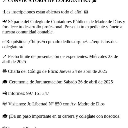
📌 𝐂𝐎𝐍𝐕𝐎𝐂𝐀𝐓𝐎𝐑𝐈𝐀 𝐃𝐄 𝐂𝐎𝐋𝐄𝐆𝐈𝐀𝐓𝐔𝐑𝐀 🎓
¡Las inscripciones están abiertas todo el año! 📅
📢 Sé parte del Colegio de Contadores Públicos de Madre de Dios y
fortalece tu desarrollo profesional. Presenta tu expediente y únete a
nuestra comunidad contable.
✅Requisitos: 🔗https://ccpmadrededios.org.pe/…/requisitos-de-
colegiatura/
📌 Fecha límite de presentación de expedientes: Miércoles 23 de
abril de 2025
🔵 Charla del Código de Ética: Jueves 24 de abril de 2025
🎓 Ceremonia de Juramentación: Sábado 26 de abril de 2025
📲 Informes: 997 161 347
📪 Visítanos: Jr. Libertad N° 850 con Av. Madre de Dios
🎓 ¡Da un paso importante en tu carrera y colegíate con nosotros!