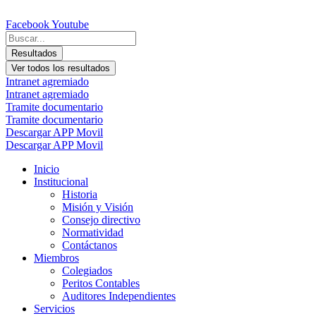
Ir
al
Facebook
Youtube
contenido
Search
...
Resultados
Ver todos los resultados
Intranet agremiado
Intranet agremiado
Tramite documentario
Tramite documentario
Descargar APP Movil
Descargar APP Movil
Inicio
Institucional
Historia
Misión y Visión
Consejo directivo
Normatividad
Contáctanos
Miembros
Colegiados
Peritos Contables
Auditores Independientes
Servicios